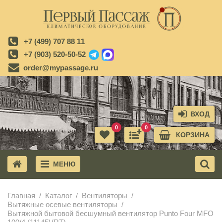
+7 (499) 707 88 11
+7 (903) 520-50-52
order@mypassage.ru
ВХОД
0
0
КОРЗИНА
МЕНЮ
X
Главная
Каталог
Вентиляторы
Вытяжные осевые вентиляторы
Вытяжной бытовой бесшумный вентилятор Punto Four MFO