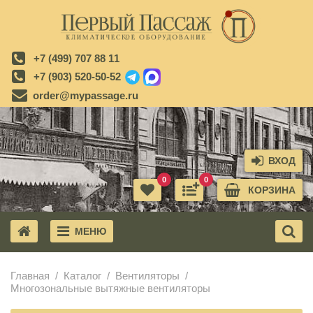
+7 (499) 707 88 11
+7 (903) 520-50-52
order@mypassage.ru
ВХОД
0
0
КОРЗИНА
МЕНЮ
X
Главная
Каталог
Вентиляторы
Многозональные вытяжные вентиляторы