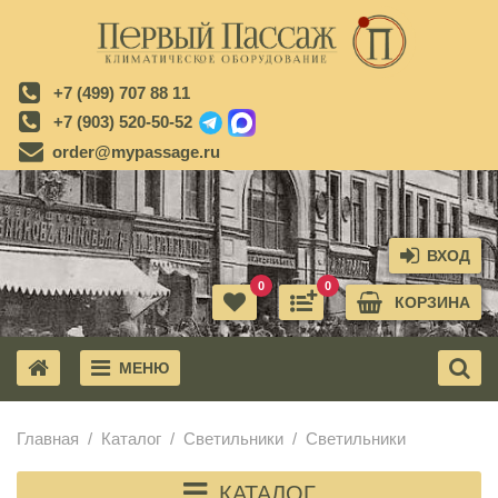
+7 (499) 707 88 11
+7 (903) 520-50-52
order@mypassage.ru
ВХОД
0
0
КОРЗИНА
МЕНЮ
X
Главная
Каталог
Светильники
Светильники
КАТАЛОГ