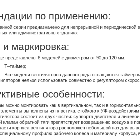
ндации по применению:
нной серии предназначено для непрерывной и периодической в
лых или административных зданиях
 и маркировка:
е представлены 6 моделей с диаметром от 90 до 120 мм.
T–таймер;
Все модели вентиляторов данного ряда оснащаются таймером 
иляторов нельзя использовать совместно с регулятором скорос
уктивные особенности:
ы можно монтировать как в вертикальном, так и в горизонтальн
 элементы выполнены из пластика, стойкого к УФ-воздействиям
тилятора состоит из двух частей: суппорта двигателя и лицевой
й клапан обратной тяги препятствует возвращению воздуха в п
части корпуса вентилятора расположен небольшой паз для выво
 специальному профилю рабочего колеса и материалу корпуса, 