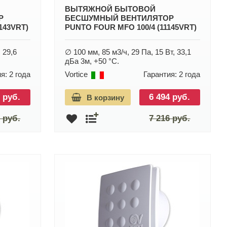
ВЫТЯЖНОЙ БЫТОВОЙ
Р
БЕСШУМНЫЙ ВЕНТИЛЯТОР
143VRT)
PUNTO FOUR MFO 100/4 (11145VRT)
 29,6
∅ 100 мм, 85 м3/ч, 29 Па, 15 Вт, 33,1
дБа 3м, +50 °С.
я: 2 года
Vortice
Гарантия: 2 года
 руб.
6 494 руб.
В корзину
 руб.
7 216 руб.