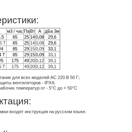
ристики:
ь
м3 / час
Па
Вт
А
дБа 3м
.5
65
25
14
0,08
29,6
5 T
65
25
14
0,08
29,6
/4
85
29
15
0,09
33,1
4 T
85
29
15
0,09
33,1
/5
175
49
20
0,12
39,1
5 T
175
49
20
0,12
39,1
ание для всех моделей АС 220 В 50 Г;
щиты вентиляторов - IPX4;
абочих температур от - 5°С до + 50°С
ктация:
авки входят инструкция на русском языке.