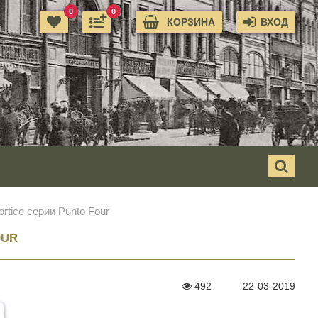
0
0
КОРЗИНА
ВХОД
tice серии Punto Four
OUR
492
22-03-2019