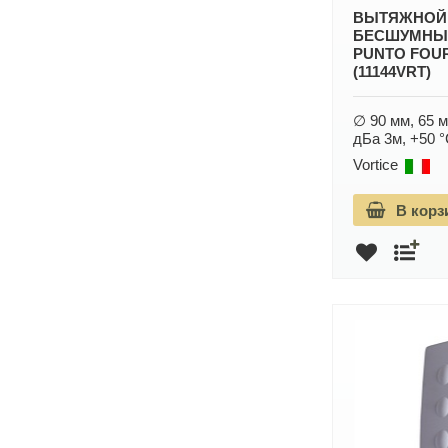
ВЫТЯЖНОЙ
БЕСШУМНЫ
PUNTO FOUR 
(11144VRT)
∅ 90 мм, 65 м3
дБа 3м, +50 °
Vortice
В корз