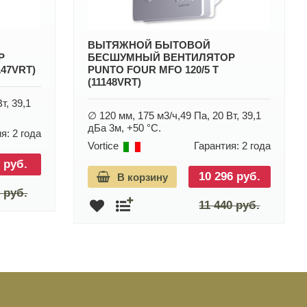
ВЫТЯЖНОЙ БЫТОВОЙ
Р
БЕСШУМНЫЙ ВЕНТИЛЯТОР
147VRT)
PUNTO FOUR MFO 120/5 T
(11148VRT)
т, 39,1
∅ 120 мм, 175 м3/ч,49 Па, 20 Вт, 39,1
дБа 3м, +50 °С.
я: 2 года
Vortice
Гарантия: 2 года
 руб.
10 296 руб.
В корзину
 руб.
11 440 руб.