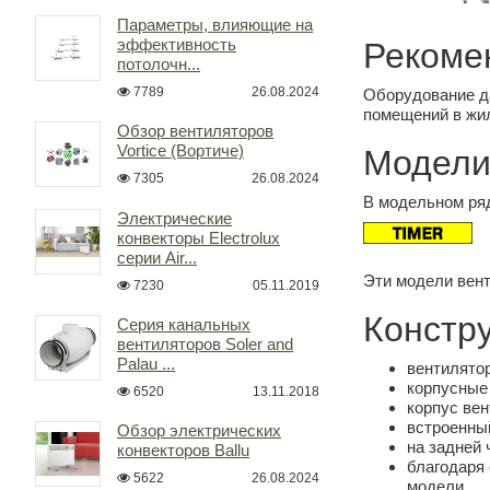
Параметры, влияющие на
эффективность
Рекоме
потолочн...
7789
26.08.2024
Оборудование да
помещений в жи
Обзор вентиляторов
Vortice (Вортиче)
Модели
7305
26.08.2024
В модельном ряд
Электрические
конвекторы Electrolux
серии Air...
Эти модели вент
7230
05.11.2019
Констр
Серия канальных
вентиляторов Soler and
Palau ...
вентилятор
корпусные
6520
13.11.2018
корпус вен
встроенны
Обзор электрических
на задней 
конвекторов Ballu
благодаря
5622
26.08.2024
модели.