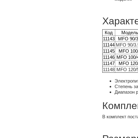
Характе
Код
Модел
11143
MFO 90/3
11144
MFO 90/3.
11145
MFO 100
11146
MFO 100/
11147
MFO 120
11148
MFO 120/
Электропит
Степень за
Диапазон р
Компле
В комплект пост