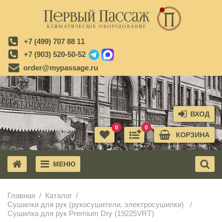
+7 (499) 707 88 11
+7 (903) 520-50-52
order@mypassage.ru
ВХОД
0
0
КОРЗИНА
МЕНЮ
X
Главная
Каталог
Сушилки для рук (рукосушители, электросушилки)
Сушилка для рук Premium Dry (19225VRT)