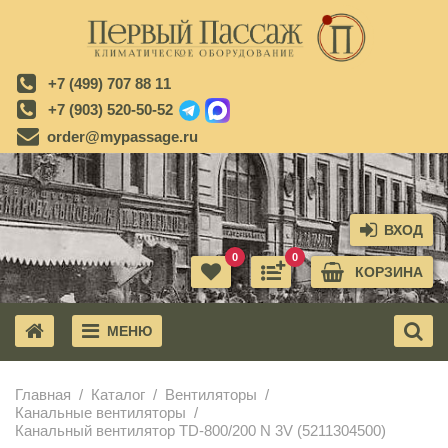
+7 (499) 707 88 11
+7 (903) 520-50-52
order@mypassage.ru
ВХОД
0
0
КОРЗИНА
МЕНЮ
X
Главная
Каталог
Вентиляторы
Канальные вентиляторы
Канальный вентилятор TD-800/200 N 3V (5211304500)