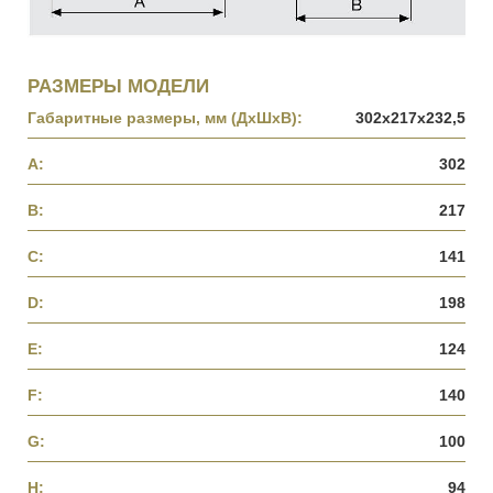
РАЗМЕРЫ МОДЕЛИ
Габаритные размеры, мм (ДхШхВ):
302х217х232,5
A:
302
B:
217
C:
141
D:
198
E:
124
F:
140
G:
100
H:
94