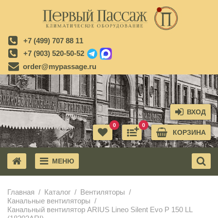
+7 (499) 707 88 11
+7 (903) 520-50-52
order@mypassage.ru
ВХОД
0
0
КОРЗИНА
МЕНЮ
X
Главная
Каталог
Вентиляторы
Канальные вентиляторы
Канальный вентилятор ARIUS Lineo Silent Evo P 150 LL