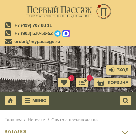
+7 (499) 707 88 11
+7 (903) 520-50-52
order@mypassage.ru
ВХОД
0
0
КОРЗИНА
МЕНЮ
X
Главная
Новости
Снято с производства
КАТАЛОГ