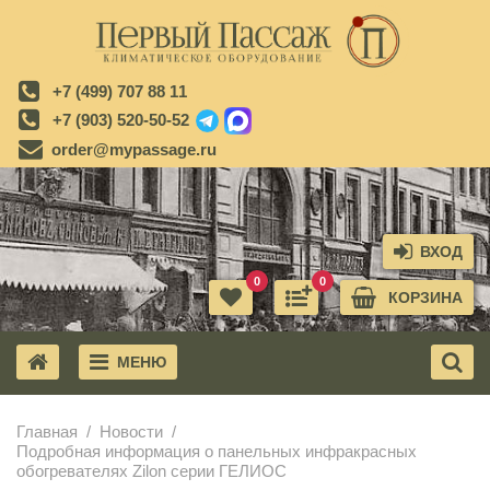
+7 (499) 707 88 11
+7 (903) 520-50-52
order@mypassage.ru
ВХОД
0
0
КОРЗИНА
МЕНЮ
X
Главная
Новости
Подробная информация о панельных инфракрасных
обогревателях Zilon серии ГЕЛИОС