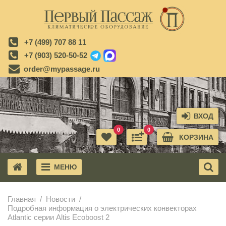
+7 (499) 707 88 11
+7 (903) 520-50-52
order@mypassage.ru
ВХОД
0
0
КОРЗИНА
МЕНЮ
X
Главная
Новости
Подробная информация о электрических конвекторах
Atlantic серии Altis Ecoboost 2