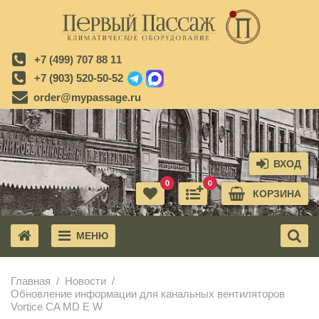
+7 (499) 707 88 11
+7 (903) 520-50-52
order@mypassage.ru
ВХОД
0
0
КОРЗИНА
МЕНЮ
X
Главная
Новости
Обновление информации для канальных вентиляторов
Vortice CA MD E W