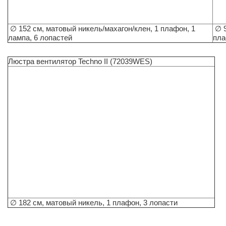
∅ 152 см, матовый никель/махагон/клен, 1 плафон, 1
∅ 9
лампа, 6 лопастей
пла
Люстра вентилятор Techno II (72039WES)
∅ 182 см, матовый никель, 1 плафон, 3 лопасти