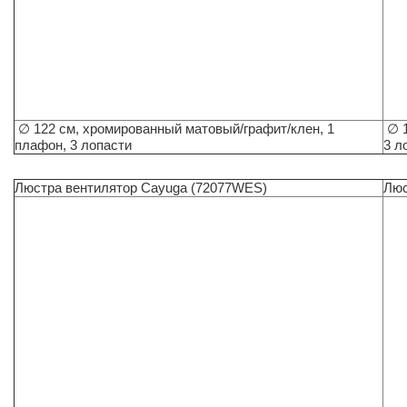
∅ 122 см, хромированный матовый/графит/клен, 1
∅ 1
плафон, 3 лопасти
3 л
Люстра вентилятор Cayuga (72077WES)
Люс