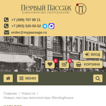
+7 (499) 707 88 11
+7 (903) 520-50-52
order@mypassage.ru
ВХОД
0
0
КОРЗИНА
МЕНЮ
X
Главная
Новости
Новые люстры-вентиляторы Westinghouse