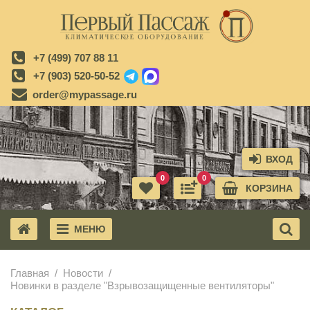
+7 (499) 707 88 11
+7 (903) 520-50-52
order@mypassage.ru
ВХОД
0
0
КОРЗИНА
МЕНЮ
X
Главная
Новости
Новинки в разделе "Взрывозащищенные вентиляторы"