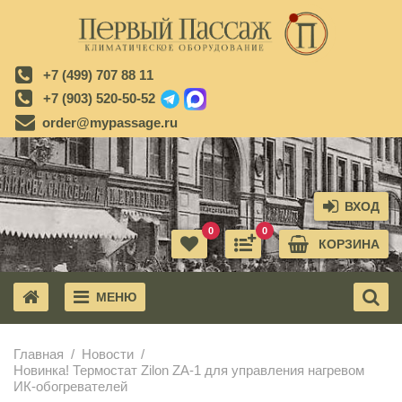
+7 (499) 707 88 11
+7 (903) 520-50-52
order@mypassage.ru
ВХОД
0
0
КОРЗИНА
МЕНЮ
X
Главная
Новости
Новинка! Термостат Zilon ZA-1 для управления нагревом
ИК-обогревателей