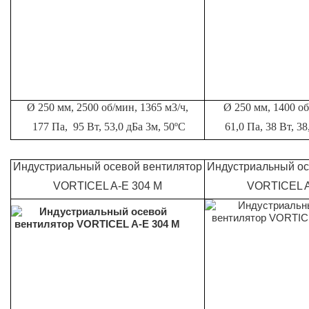
Ø 250 мм, 2500 об/мин, 1365 м3/ч,
Ø 250 мм, 1400 об
177 Па,
95 Вт, 53,0 дБа 3м, 50ºС
61,0 Па,
38 Вт, 38
Индустриальный осевой вентилятор
Индустриальный ос
VORTICEL A-E 304 M
VORTICEL A