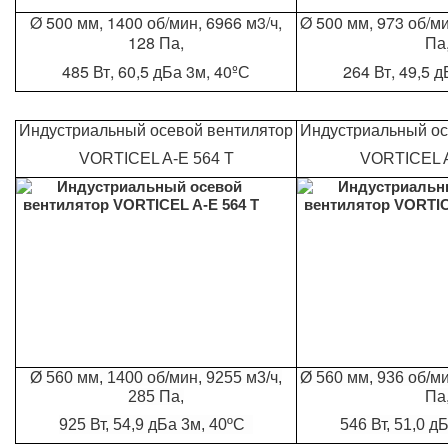
Ø 500 мм, 1400 об/мин, 6966 м3/ч,
Ø 500 мм, 973 об/ми
128 Па,
Па
485 Вт, 60,5 дБа 3м, 40ºС
264 Вт, 49,5 
Индустриальный осевой вентилятор
Индустриальный ос
VORTICEL A-E 564 T
VORTICEL A
Ø 560 мм, 1400 об/мин, 9255 м3/ч,
Ø 560 мм, 936 об/ми
285 Па,
Па
925 Вт, 54,9 дБа 3м, 40ºС
546 Вт, 51,0 д