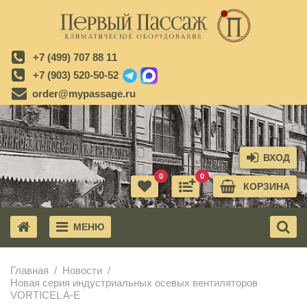
+7 (499) 707 88 11
+7 (903) 520-50-52
order@mypassage.ru
ВХОД
0
0
КОРЗИНА
МЕНЮ
X
Главная
Новости
Новая серия индустриальных осевых вентиляторов
VORTICEL A-E