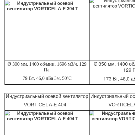
Ø 350 мм, 1400 об
Ø 300 мм, 1400 об/мин, 1696 м3/ч, 129
129 
Па,
173 Вт, 48,0 
79 Вт, 46,0 дБа 3м, 50ºС
Индустриальный осевой вентилятор
Индустриальный ос
VORTICEL A-E 404 T
VORTICEL A