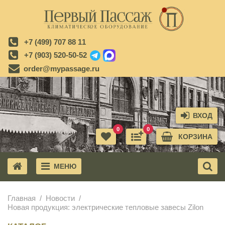
+7 (499) 707 88 11
+7 (903) 520-50-52
order@mypassage.ru
ВХОД
0
0
КОРЗИНА
МЕНЮ
X
Главная
Новости
Новая продукция: электрические тепловые завесы Zilon