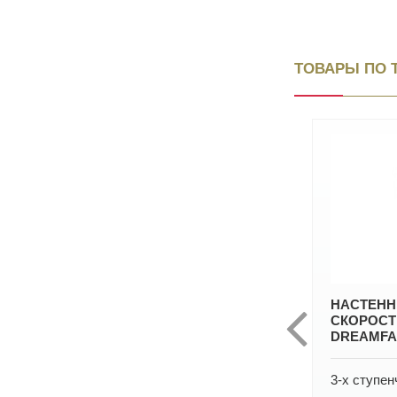
ТОВАРЫ ПО 
ПРИТОЧНЫЙ КЛАПАН ARIUS
НАСТЕНН
КИВ-125 1000 24005КИВ С
СКОРОСТ
КРУГЛОЙ МЕТАЛЛИЧЕСКОЙ
DREAMFAN
РЕШЕТКОЙ
3-х ступен
Длина клапана: 1000 мм.