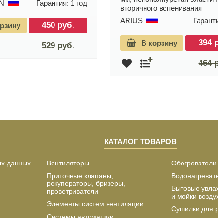
AN
Гарантия: 1 год
вторичного вспенивания
ARIUS
Гаранти
450 руб.
орзину
394 
В корзину
529 руб.
464 
КАТАЛОГ ТОВАРОВ
ых данных
Вентиляторы
Обогреватели
Приточные клапаны,
Водонагреват
рекуператоры, бризеры,
Бытовые увла
проветриватели
и мойки возду
Элементы систем вентиляции
Сушилки для 
Системы автоматики