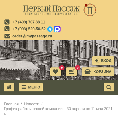
+7 (499) 707 88 11
+7 (903) 520-50-52
order@mypassage.ru
ВХОД
0
0
КОРЗИНА
МЕНЮ
X
Главная
Новости
График работы нашей компании с 30 апреля по 11 мая 2021
г.