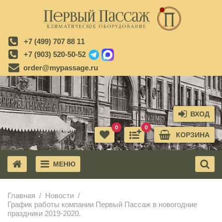
+7 (499) 707 88 11
+7 (903) 520-50-52
order@mypassage.ru
ВХОД
0
0
КОРЗИНА
МЕНЮ
X
Главная
Новости
График работы компании Первый Пассаж в новогодние
праздники 2019-2020.