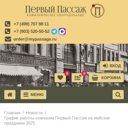
+7 (499) 707 88 11
+7 (903) 520-50-52
order@mypassage.ru
ВХОД
0
0
КОРЗИНА
МЕНЮ
X
Главная
Новости
График работы компании Первый Пассаж на майские
праздники 2025