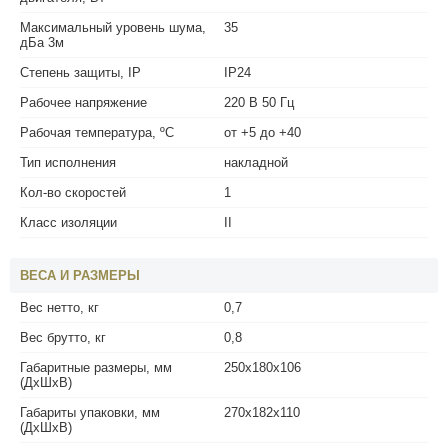
Максимальный уровень шума,
35
дБа 3м
Степень защиты, IP
IP24
Рабочее напряжение
220 В 50 Гц
Рабочая температура, ºС
от +5 до +40
Тип исполнения
накладной
Кол-во скоростей
1
Класс изоляции
II
ВЕСА И РАЗМЕРЫ
Вес нетто, кг
0,7
Вес брутто, кг
0,8
Габаритные размеры, мм
250х180х106
(ДхШхВ)
Габариты упаковки, мм
270х182х110
(ДхШхВ)