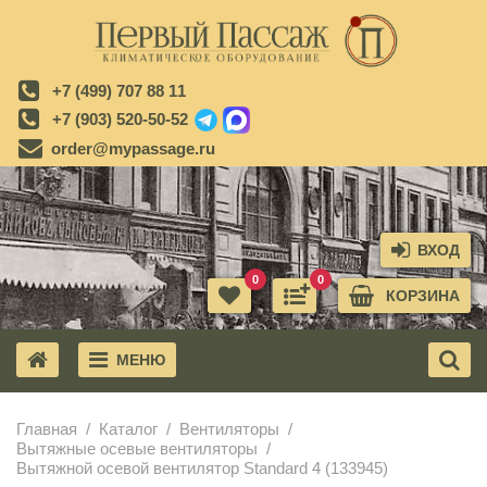
+7 (499) 707 88 11
+7 (903) 520-50-52
order@mypassage.ru
ВХОД
0
0
КОРЗИНА
МЕНЮ
X
Главная
Каталог
Вентиляторы
Вытяжные осевые вентиляторы
Вытяжной осевой вентилятор Standard 4 (133945)