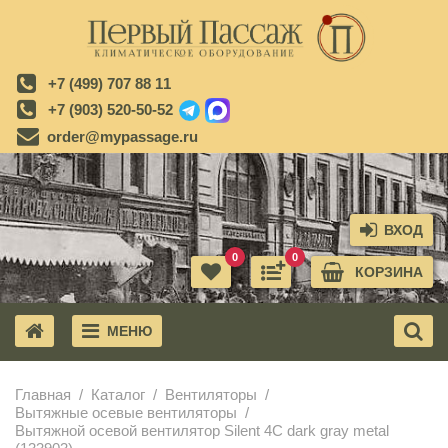
+7 (499) 707 88 11
+7 (903) 520-50-52
order@mypassage.ru
ВХОД
0
0
КОРЗИНА
МЕНЮ
X
Главная
Каталог
Вентиляторы
Вытяжные осевые вентиляторы
Вытяжной осевой вентилятор Silent 4C dark gray metal