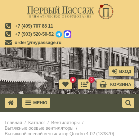
+7 (499) 707 88 11
+7 (903) 520-50-52
order@mypassage.ru
ВХОД
0
0
КОРЗИНА
МЕНЮ
X
Главная
Каталог
Вентиляторы
Вытяжные осевые вентиляторы
Вытяжной осевой вентилятор Quadro 4-02 (133870)