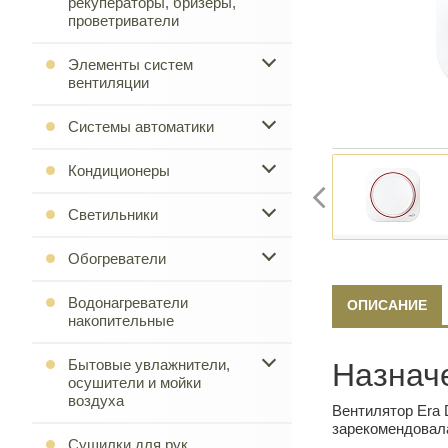
рекуператоры, бризеры,
проветриватели
Элементы систем
вентиляции
Системы автоматики
Кондиционеры
Светильники
Обогреватели
Водонагреватели
ОПИСАНИЕ
накопительные
Бытовые увлажнители,
Назнач
осушители и мойки
воздуха
Вентилятор Era 
зарекомендовала
Сушилки для рук