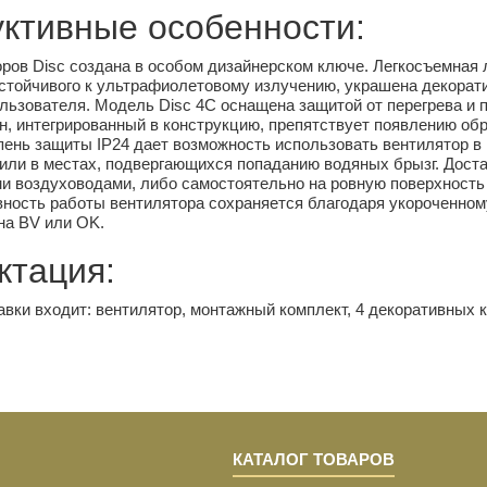
уктивные особенности:
ров Disc создана в особом дизайнерском ключе. Легкосъемная 
стойчивого к ультрафиолетовому излучению, украшена декорати
льзователя. Модель Disc 4C оснащена защитой от перегрева и 
, интегрированный в конструкцию, препятствует появлению обр
ень защиты IP24 дает возможность использовать вентилятор в
/или в местах, подвергающихся попаданию водяных брызг. Дост
и воздуховодами, либо самостоятельно на ровную поверхность
ность работы вентилятора сохраняется благодаря укороченном
на BV или OK.
ктация:
авки входит: вентилятор, монтажный комплект, 4 декоративных к
КАТАЛОГ ТОВАРОВ