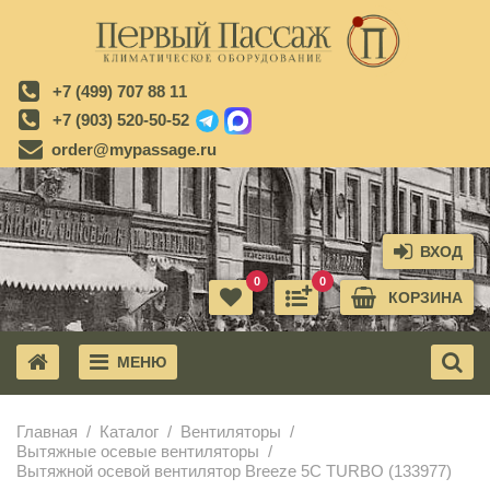
+7 (499) 707 88 11
+7 (903) 520-50-52
order@mypassage.ru
ВХОД
0
0
КОРЗИНА
МЕНЮ
X
Главная
Каталог
Вентиляторы
Вытяжные осевые вентиляторы
Вытяжной осевой вентилятор Breeze 5C TURBO (133977)