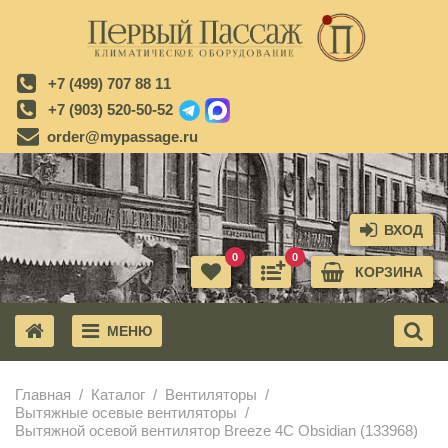
+7 (499) 707 88 11
+7 (903) 520-50-52
order@mypassage.ru
ВХОД
0
0
КОРЗИНА
МЕНЮ
X
Главная
Каталог
Вентиляторы
Вытяжные осевые вентиляторы
Вытяжной осевой вентилятор Breeze 4C Obsidian (133968)