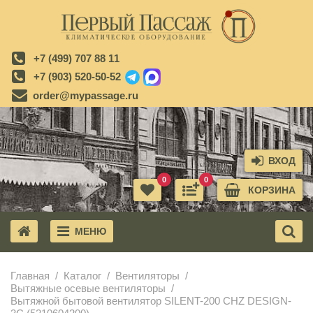
+7 (499) 707 88 11
+7 (903) 520-50-52
order@mypassage.ru
ВХОД
0
0
КОРЗИНА
МЕНЮ
X
Главная
Каталог
Вентиляторы
Вытяжные осевые вентиляторы
Вытяжной бытовой вентилятор SILENT-200 CHZ DESIGN-