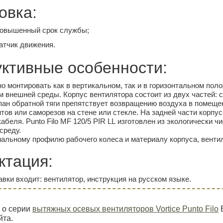
овка:
овышенный срок службы;
тчик движения.
уктивные особенности:
о монтировать как в вертикальном, так и в горизонтальном поло
 внешней среды. Корпус вентилятора состоит из двух частей: с
ан обратной тяги препятствует возвращению воздуха в помеще
тов или саморезов на стене или стекле. На задней части корп
абеля. Punto Filo MF 120/5 PIR LL изготовлен из экологически 
среду.
альному профилю рабочего колеса и материалу корпуса, венти
ктация:
авки входит: вентилятор, инструкция на русском языке.
 о серии
вытяжных осевых вентиляторов Vortice Punto Filo
йта.