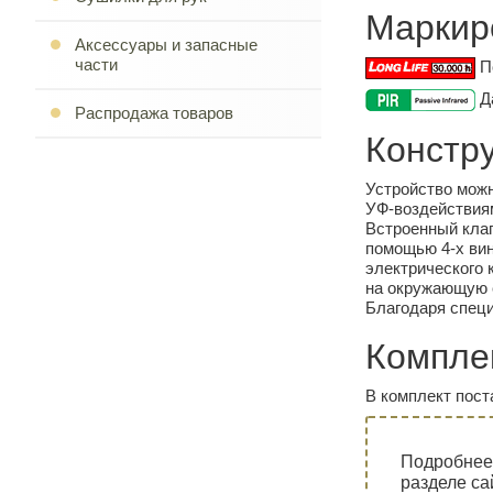
Маркир
Аксессуары и запасные
части
П
Да
Распродажа товаров
Констр
Устройство можн
УФ-воздействиям
Встроенный клап
помощью 4-х вин
электрического к
на окружающую 
Благодаря специ
Компле
В комплект пост
Подробнее
разделе са