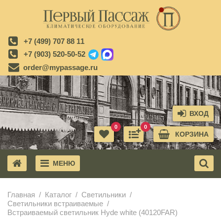
+7 (499) 707 88 11
+7 (903) 520-50-52
order@mypassage.ru
ВХОД
0
0
КОРЗИНА
МЕНЮ
X
Главная
Каталог
Светильники
Светильники встраиваемые
Встраиваемый светильник Hyde white (40120FAR)