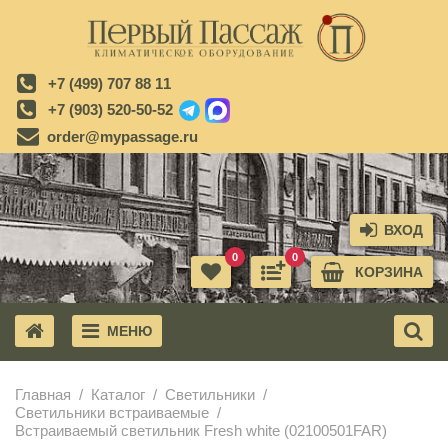
+7 (499) 707 88 11
+7 (903) 520-50-52
order@mypassage.ru
ВХОД
0
0
КОРЗИНА
МЕНЮ
X
Главная
Каталог
Светильники
Светильники встраиваемые
Встраиваемый светильник Fresh white (02100501FAR)