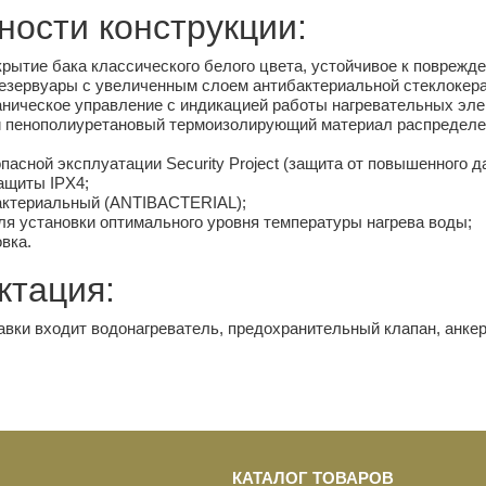
ности конструкции:
рытие бака классического белого цвета, устойчивое к поврежд
езервуары с увеличенным слоем антибактериальной стеклокер
ническое управление c индикацией работы нагревательных элем
пенополиуретановый термоизолирующий материал распределен 
пасной эксплуатации Security Project (защита от повышенного д
ащиты IPX4;
актериальный (ANTIBACTERIAL);
для установки оптимального уровня температуры нагрева воды;
вка.
ктация:
авки входит водонагреватель, предохранительный клапан, анкер
КАТАЛОГ ТОВАРОВ