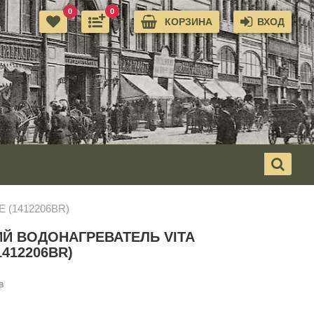
0
0
КОРЗИНА
ВХОД
E (1412206BR)
Й ВОДОНАГРЕВАТЕЛЬ VITA
1412206BR)
в