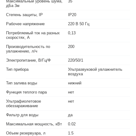
Максимальный уровень шума,
35
дБа 3м
Степень защиты, IP
IP20
Рабочее напряжение
220 В 50 Гц
Потребляемый ток на разных
0,13
скоростях, А
Производительность по
200
увлажнению, л/ч
Электропитание, В/Гц/Ф
220/50/1
Тип прибора
Ультразвуковой увлажнитель
воздуха
Тип залива воды
нижний
Функция теплого пара
нет
Ультрафиолетовое
нет
обеззараживание
Фильтр для воды
да
Максимальная мощность, кВт
0.02
Объем резервуара, л
1.5