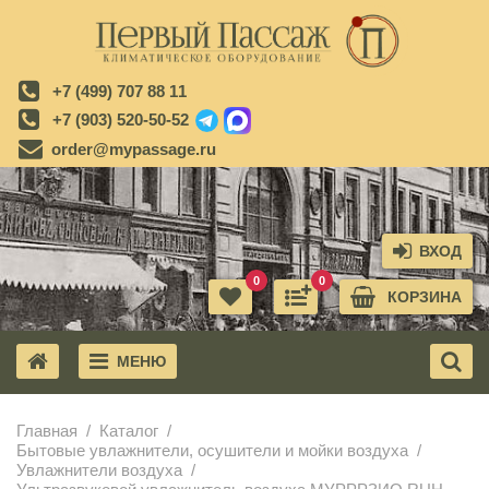
+7 (499) 707 88 11
+7 (903) 520-50-52
order@mypassage.ru
ВХОД
0
0
КОРЗИНА
МЕНЮ
X
Главная
Каталог
Бытовые увлажнители, осушители и мойки воздуха
Увлажнители воздуха