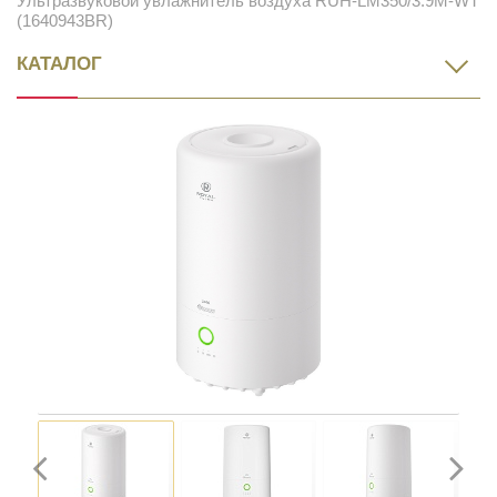
Ультразвуковой увлажнитель воздуха RUH-LM350/3.9M-WT
(1640943BR)
КАТАЛОГ