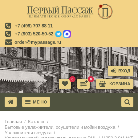
+7 (499) 707 88 11
+7 (903) 520-50-52
order@mypassage.ru
ВХОД
0
0
КОРЗИНА
МЕНЮ
X
Главная
Каталог
Бытовые увлажнители, осушители и мойки воздуха
Увлажнители воздуха