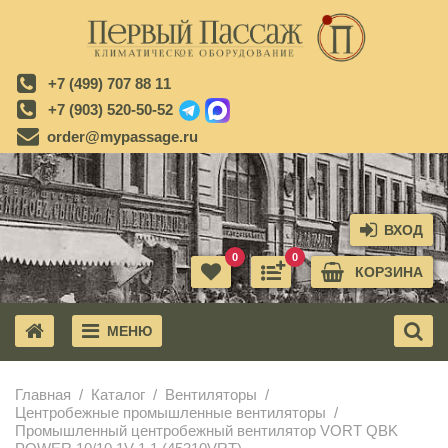
+7 (499) 707 88 11
+7 (903) 520-50-52
order@mypassage.ru
ВХОД
0
0
КОРЗИНА
МЕНЮ
X
Главная
Каталог
Вентиляторы
Центробежные промышленные вентиляторы
Промышленный центробежный вентилятор VORT QBK