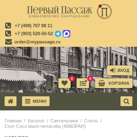
+7 (499) 707 88 11
+7 (903) 520-50-52
order@mypassage.ru
ВХОД
0
0
КОРЗИНА
МЕНЮ
X
Главная
Каталог
Светильники
Споты
Спот Coco black+terracotta (40663FAR)