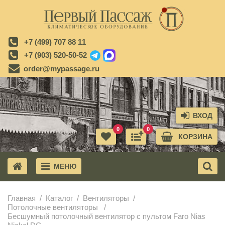
+7 (499) 707 88 11
+7 (903) 520-50-52
order@mypassage.ru
ВХОД
0
0
КОРЗИНА
МЕНЮ
X
Главная
Каталог
Вентиляторы
Потолочные вентиляторы
Бесшумный потолочный вентилятор с пультом Faro Nias