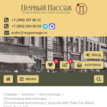
+7 (499) 707 88 11
+7 (903) 520-50-52
order@mypassage.ru
ВХОД
0
0
КОРЗИНА
МЕНЮ
X
Главная
Каталог
Вентиляторы
Потолочные вентиляторы
Потолочный вентилятор с пультом Mini Tube Fan Black