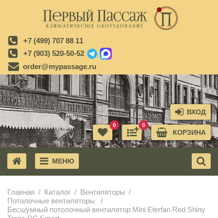
+7 (499) 707 88 11
+7 (903) 520-50-52
order@mypassage.ru
ВХОД
0
0
КОРЗИНА
МЕНЮ
X
Главная
Каталог
Вентиляторы
Потолочные вентиляторы
Бесшумный потолочный вентилятор Mini Eterfan Red Shiny