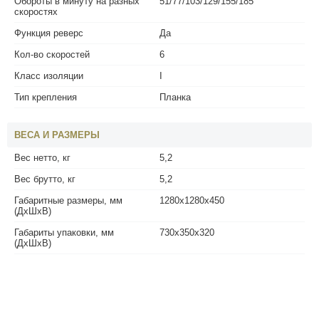
Обороты в минуту на разных
51/77/103/129/155/185
скоростях
Функция реверс
Да
Кол-во скоростей
6
Класс изоляции
I
Тип крепления
Планка
ВЕСА И РАЗМЕРЫ
Вес нетто, кг
5,2
Вес брутто, кг
5,2
Габаритные размеры, мм
1280x1280x450
(ДхШхВ)
Габариты упаковки, мм
730x350x320
(ДхШхВ)