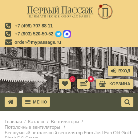
+7 (499) 707 88 11
+7 (903) 520-50-52
order@mypassage.ru
ВХОД
0
0
КОРЗИНА
МЕНЮ
X
Главная
Каталог
Вентиляторы
Потолочные вентиляторы
Бесшумный потолочный вентилятор Faro Just Fan Old Gold