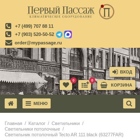
+7 (499) 707 88 11
+7 (903) 520-50-52
order@mypassage.ru
ВХОД
0
0
КОРЗИНА
МЕНЮ
X
Главная
Каталог
Светильники
Светильники потолочные
Светильник потолочный Tecto AR 111 black (63277FAR)