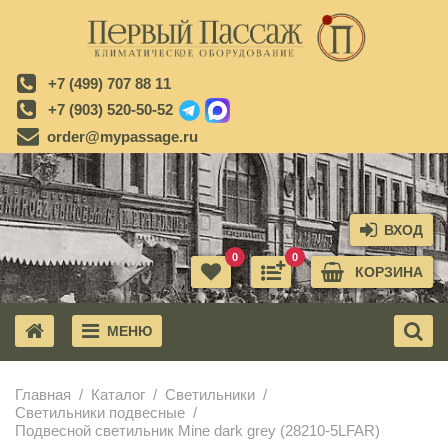
+7 (499) 707 88 11
+7 (903) 520-50-52
order@mypassage.ru
ВХОД
0
0
КОРЗИНА
МЕНЮ
X
Главная
Каталог
Светильники
Светильники подвесные
Подвесной светильник Mine dark grey (28210-5LFAR)