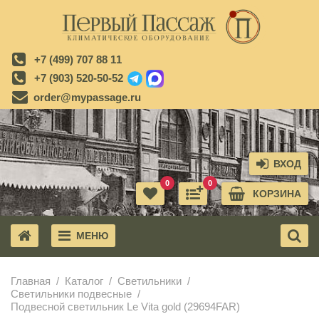
+7 (499) 707 88 11
+7 (903) 520-50-52
order@mypassage.ru
ВХОД
0
0
КОРЗИНА
МЕНЮ
X
Главная
Каталог
Светильники
Светильники подвесные
Подвесной светильник Le Vita gold (29694FAR)