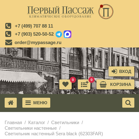
+7 (499) 707 88 11
+7 (903) 520-50-52
order@mypassage.ru
ВХОД
0
0
КОРЗИНА
МЕНЮ
X
Главная
Каталог
Светильники
Светильники настенные
Светильник настенный Sera black (62303FAR)