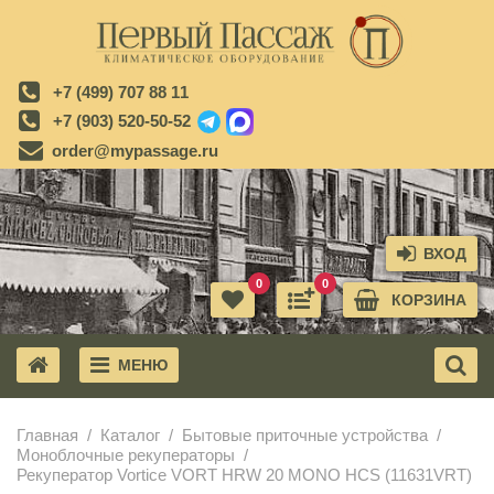
+7 (499) 707 88 11
+7 (903) 520-50-52
order@mypassage.ru
ВХОД
0
0
КОРЗИНА
МЕНЮ
X
Главная
Каталог
Бытовые приточные устройства
Моноблочные рекуператоры
Рекуператор Vortice VORT HRW 20 MONO HCS (11631VRT)