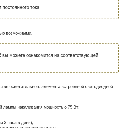
м
постоянного тока.
тью возможными.
Z
вы можете ознакомится на соответствующей
стве осветительного элемента встроенной светодиодной
ой лампы накаливания мощностью 75 Вт;
и 3 часа в день);
 которых содержится ртуть;