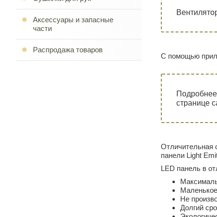
Вентилято
Аксессуары и запасные
части
Распродажа товаров
С помощью при
Подробнее
странице с
Отличительная о
панели Light Emit
LED панель в от
Максималь
Маленькое 
Не произв
Долгий сро
Экологичес