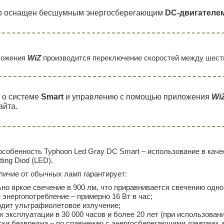
р оснащен бесшумным энергосберегающим
DC-двигателе
ложения
WiZ
производится переключение скоростей между шес
 о системе
Smart
и управлению с помощью приложения
Wi
айта.
собенность Typhoon Led Gray DC Smart – использование в каче
ting Diod (LED).
личие от обычных ламп гарантирует:
но яркое свечение в 900 лм, что приравнивается свечению одн
энергопотребление – примерно 16 Вт в час;
одит ультрафиолетовое излучение;
к эксплуатации в 30 000 часов и более 20 лет (при использовани
ки безвредна – по сравнению с энергосберегающими лампами, в