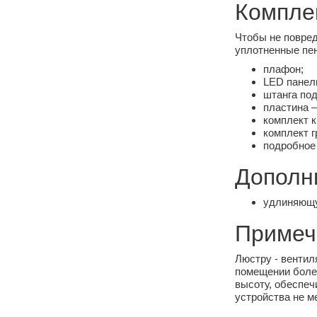
Комплек
Чтобы не повред
уплотненные пен
плафон;
LED панел
штанга под
пластина –
комплект 
комплект г
подробное 
Дополн
удлиняющу
Примеч
Люстру - вентил
помещении более
высоту, обеспеч
устройства не ме