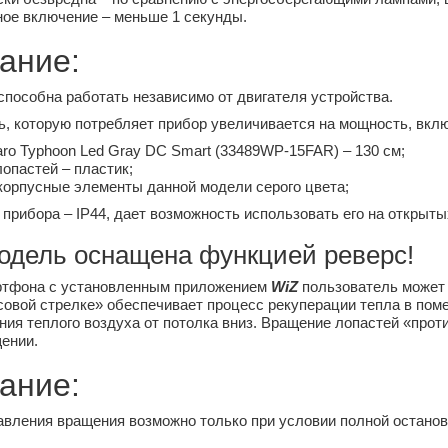
ое включение – меньше 1 секунды.
ание:
способна работать независимо от двигателя устройства.
 которую потребляет прибор увеличивается на мощность, вклю
ro Typhoon Led Gray DC Smart (33489WP-15FAR) – 130 см;
опастей – пластик;
корпусные элементы данной модели серого цвета;
прибора – IP44, дает возможность использовать его на открыты
одель оснащена функцией реверс!
тфона с установленным приложением
WiZ
пользователь может 
совой стрелке» обеспечивает процесс рекуперации тепла в пом
ия теплого воздуха от потолка вниз. Вращение лопастей «про
ении.
ание:
вления вращения возможно только при условии полной останов