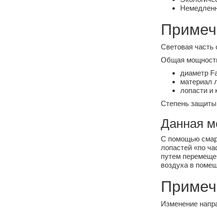
Немедленн
Примеч
Световая часть 
Общая мощность,
диаметр Fa
материал л
лопасти и 
Степень защиты 
Данная м
С помощью смар
лопастей «по ча
путем перемещен
воздуха в помещ
Примеч
Изменение напра