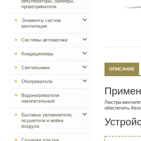
рекуператоры, бризеры,
проветриватели
Элементы систем
вентиляции
Системы автоматики
Кондиционеры
Светильники
ОПИСАНИЕ
Обогреватели
Примен
Водонагреватели
накопительные
Люстра-вентилят
обеспечить безз
Бытовые увлажнители,
Устройс
осушители и мойки
воздуха
Сушилки для рук