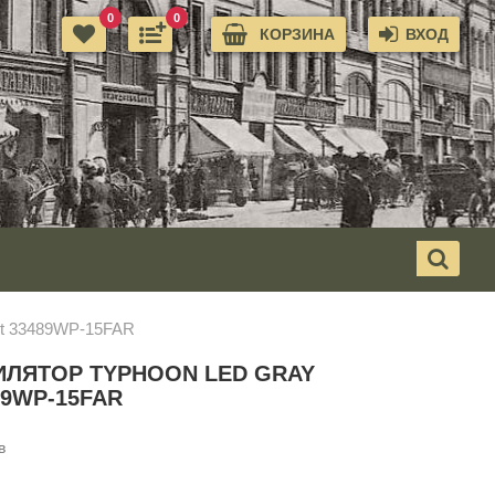
0
0
КОРЗИНА
ВХОД
rt 33489WP-15FAR
ИЛЯТОР TYPHOON LED GRAY
89WP-15FAR
в