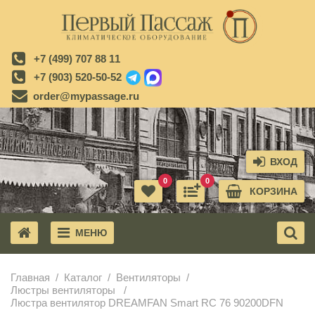
+7 (499) 707 88 11
+7 (903) 520-50-52
order@mypassage.ru
ВХОД
0
0
КОРЗИНА
МЕНЮ
X
Главная
Каталог
Вентиляторы
Люстры вентиляторы
Люстра вентилятор DREAMFAN Smart RC 76 90200DFN