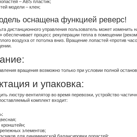
опастей – ABS пластик;
тей модели – клен;
одель оснащена функцией реверс!
та дистанционного управления пользователь может изменить н
» обеспечивает процесс рекуперации тепла в помещении (реком
лого воздуха от потолка вниз. Вращение лопастей «против ча
ении.
ание:
вления вращения возможно только при условии полной останов
тация и упаковка:
ить люстру-вентилятор во время перевозки, устройство частичн
поставляемый комплект входит:
ь;
весная;
 кронштейн;
крепежных элементов;
рузиков для динамической балансировки лопастей;