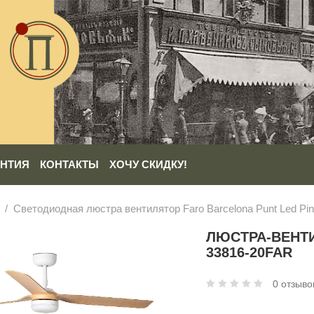
АНТИЯ
КОНТАКТЫ
ХОЧУ СКИДКУ!
Светодиодная люстра вентилятор Faro Barcelona Punt Led Pi
ЛЮСТРА-ВЕНТИ
33816-20FAR
0 отзыво