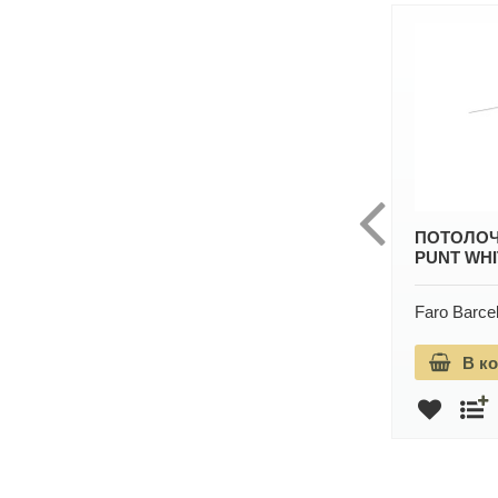
ЛЮСТРА-ВЕНТИЛЯТОР PUNT
ПОТОЛОЧ
LED BROWN DC 33817-21FAR
PUNT WHI
Faro Barcelona
Гарантия: 2 года
Faro Barce
33 937 руб.
В корзину
В к
48 482 руб.