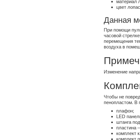
материал л
цвет лопас
Данная м
При помощи пуль
часовой стрелке
перемещения теп
воздуха в помещ
Примеч
Изменение напра
Комплек
Чтобы не повред
пенопластом. В 
плафон;
LED панел
штанга под
пластина –
комплект 
комплект г