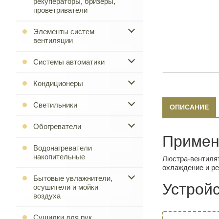
рекуператоры, бризеры,
проветриватели
Элементы систем
вентиляции
Системы автоматики
Кондиционеры
Светильники
ОПИСАНИЕ
Обогреватели
Примен
Водонагреватели
накопительные
Люстра-вентилят
охлаждение и ре
Бытовые увлажнители,
Устройс
осушители и мойки
воздуха
Сушилки для рук