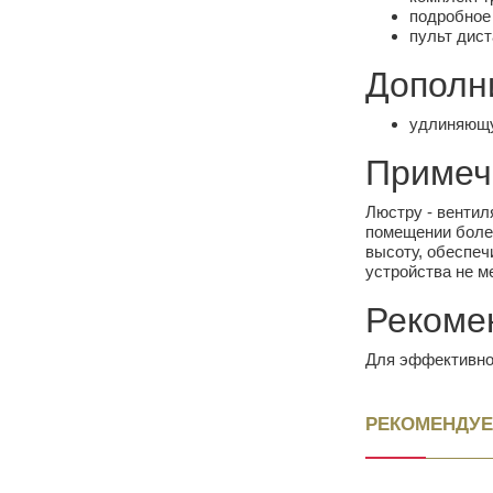
подробное 
пульт дист
Дополн
удлиняющу
Примеч
Люстру - вентил
помещении более
высоту, обеспеч
устройства не ме
Рекоме
Для эффективной
РЕКОМЕНДУЕ