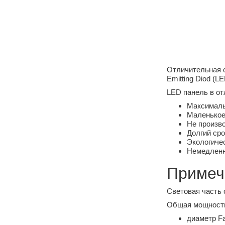
Отличительная о
Emitting Diod (LE
LED панель в от
Максимальн
Маленькое 
Не произв
Долгий сро
Экологичес
Немедленн
Примеч
Световая часть 
Общая мощность,
диаметр Fa