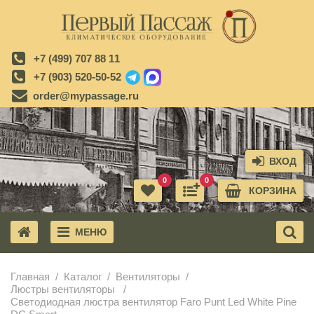
+7 (499) 707 88 11
+7 (903) 520-50-52
order@mypassage.ru
ВХОД
0
0
КОРЗИНА
МЕНЮ
X
Главная
Каталог
Вентиляторы
Люстры вентиляторы
Светодиодная люстра вентилятор Faro Punt Led White Pine