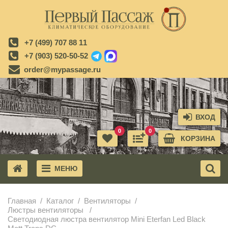
+7 (499) 707 88 11
+7 (903) 520-50-52
order@mypassage.ru
ВХОД
0
0
КОРЗИНА
МЕНЮ
X
Главная
Каталог
Вентиляторы
Люстры вентиляторы
Светодиодная люстра вентилятор Mini Eterfan Led Black