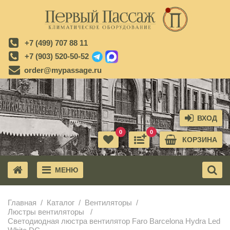
+7 (499) 707 88 11
+7 (903) 520-50-52
order@mypassage.ru
ВХОД
0
0
КОРЗИНА
МЕНЮ
X
Главная
Каталог
Вентиляторы
Люстры вентиляторы
Светодиодная люстра вентилятор Faro Barcelona Hydra Led